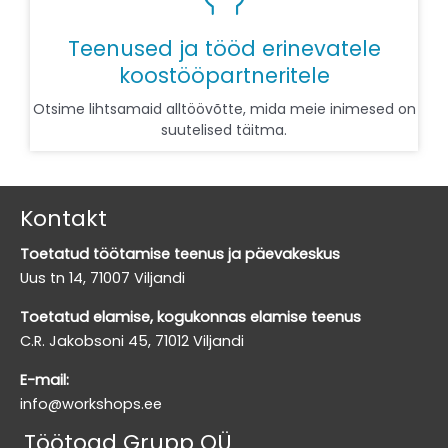
Teenused ja tööd erinevatele
koostööpartneritele
Otsime lihtsamaid alltöövõtte, mida meie inimesed on
suutelised täitma.
Kontakt
Toetatud töötamise teenus ja päevakeskus
Uus tn 14, 71007 Viljandi
Toetatud elamise, kogukonnas elamise teenus
C.R. Jakobsoni 45, 71012 Viljandi
E-mail:
info@workshops.ee
Töötoad Grupp OÜ