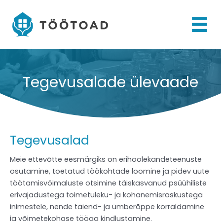
Skip
to
content
Tegevusalade ülevaade
Tegevusalad
Meie ettevõtte eesmärgiks on erihoolekandeteenuste
osutamine, toetatud töökohtade loomine ja pidev uute
töötamisvõimaluste otsimine täiskasvanud psüühiliste
erivajadustega toimetuleku- ja kohanemisraskustega
inimestele, nende täiend- ja ümberõppe korraldamine
ja võimetekohase tööga kindlustamine.