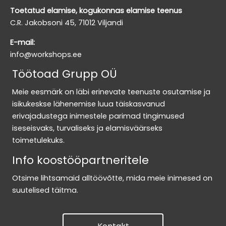
Toetatud elamise, kogukonnas elamise teenus
C.R. Jakobsoni 45, 71012 Viljandi
E-mail:
info@workshops.ee
Töötoad Grupp OÜ
Meie eesmärk on läbi erinevate teenuste osutamise ja
isikukeskse lähenemise luua täiskasvanud
erivajadustega inimestele parimad tingimused
iseseisvaks, turvaliseks ja elamisväärseks
toimetulekuks.
Info koostööpartneritele
Otsime lihtsamaid alltöövõtte, mida meie inimesed on
suutelised täitma.