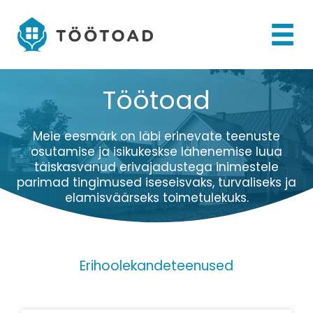
Skip
to
content
Töötoad
Meie eesmärk on läbi erinevate teenuste
osutamise ja isikukeskse lähenemise luua
täiskasvanud erivajadustega inimestele
parimad tingimused iseseisvaks, turvaliseks ja
elamisväärseks toimetulekuks.
Erihoolekandeteenused