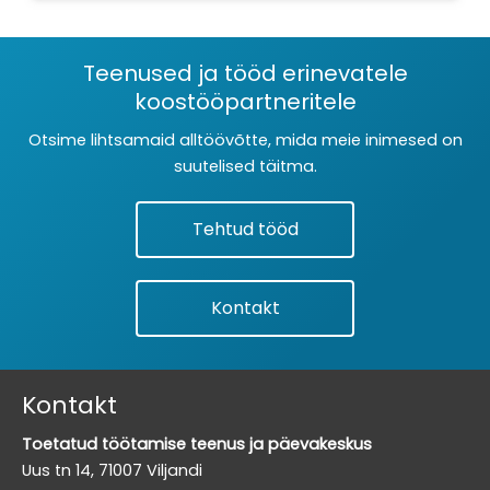
Teenused ja tööd erinevatele
koostööpartneritele
Otsime lihtsamaid alltöövõtte, mida meie inimesed on
suutelised täitma.
Tehtud tööd
Kontakt
Kontakt
Toetatud töötamise teenus ja päevakeskus
Uus tn 14, 71007 Viljandi